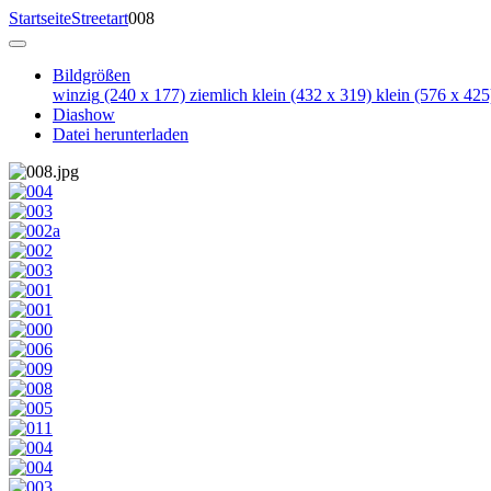
Startseite
Streetart
008
Bildgrößen
winzig
(240 x 177)
ziemlich klein
(432 x 319)
klein
(576 x 425
Diashow
Datei herunterladen