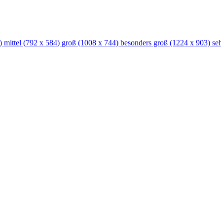
)
mittel
(792 x 584)
groß
(1008 x 744)
besonders groß
(1224 x 903)
se